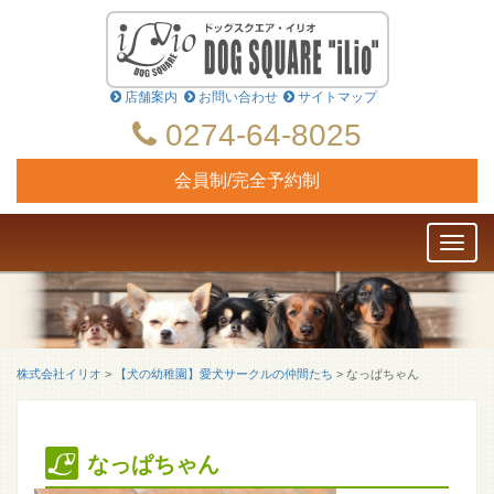
店舗案内
お問い合わせ
サイトマップ
0274-64-8025
会員制/完全予約制
Toggl
naviga
株式会社イリオ
>
【犬の幼稚園】愛犬サークルの仲間たち
>
なっぱちゃん
なっぱちゃん