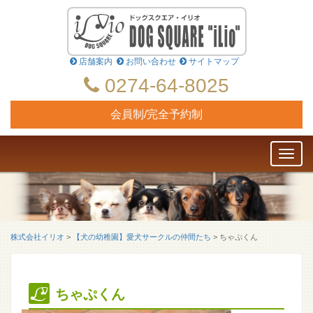
店舗案内
お問い合わせ
サイトマップ
0274-64-8025
会員制/完全予約制
Toggl
naviga
株式会社イリオ
>
【犬の幼稚園】愛犬サークルの仲間たち
>
ちゃぷくん
ちゃぷくん