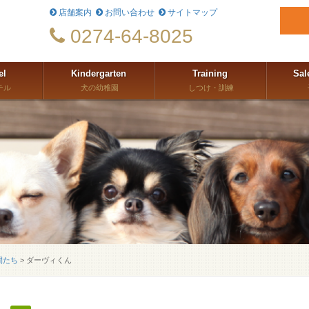
店舗案内
お問い合わせ
サイトマップ
0274-64-8025
el
Kindergarten
Training
Sal
テル
犬の幼稚園
しつけ・訓練
間たち
>
ダーヴィくん