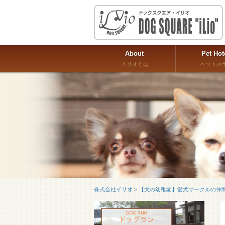
About
Pet Hot
イリオとは
ペットホ
株式会社イリオ
>
【犬の幼稚園】愛犬サークルの仲