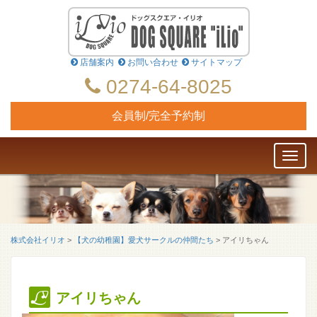
店舗案内
お問い合わせ
サイトマップ
0274-64-8025
会員制/完全予約制
Toggl
naviga
株式会社イリオ
>
【犬の幼稚園】愛犬サークルの仲間たち
>
アイリちゃん
アイリちゃん