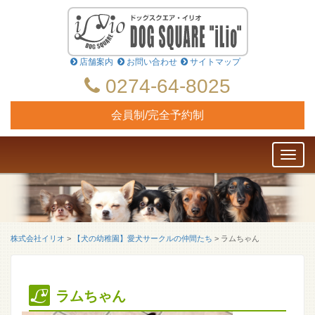
店舗案内
お問い合わせ
サイトマップ
0274-64-8025
会員制/完全予約制
Toggl
naviga
株式会社イリオ
>
【犬の幼稚園】愛犬サークルの仲間たち
>
ラムちゃん
ラムちゃん