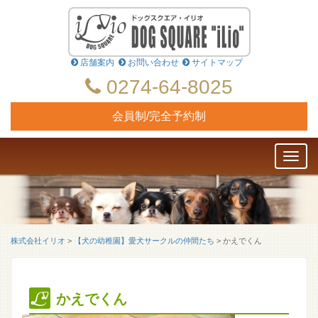
店舗案内
お問い合わせ
サイトマップ
0274-64-8025
会員制/完全予約制
Toggl
naviga
株式会社イリオ
>
【犬の幼稚園】愛犬サークルの仲間たち
>
かえでくん
かえでくん