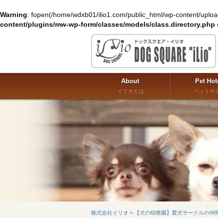
Warning
: fopen(/home/wdxb01/ilio1.com/public_html/wp-content/uplo
content/plugins/mw-wp-form/classes/models/class.directory.php
About
Pet Hot
イリオとは
ペットホ
株式会社イリオ
>
【犬の幼稚園】愛犬サークルの仲