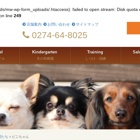
ads/mw-wp-form_uploads/.htaccess): failed to open stream: Disk quota
on line
249
店舗案内
お問い合わせ
サイトマップ
0274-64-8025
el
Kindergarten
Training
Sal
テル
犬の幼稚園
しつけ・訓練
間たち
>
ビニちゃん