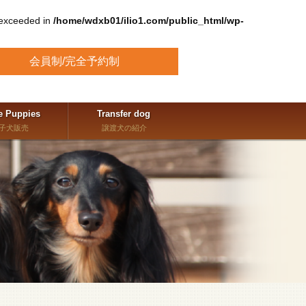
 exceeded in
/home/wdxb01/ilio1.com/public_html/wp-
会員制/完全予約制
e Puppies
Transfer dog
子犬販売
譲渡犬の紹介