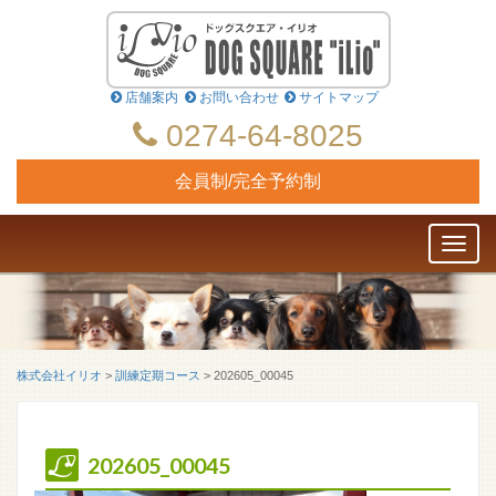
店舗案内
お問い合わせ
サイトマップ
0274-64-8025
会員制/完全予約制
Toggl
naviga
株式会社イリオ
>
訓練定期コース
>
202605_00045
202605_00045