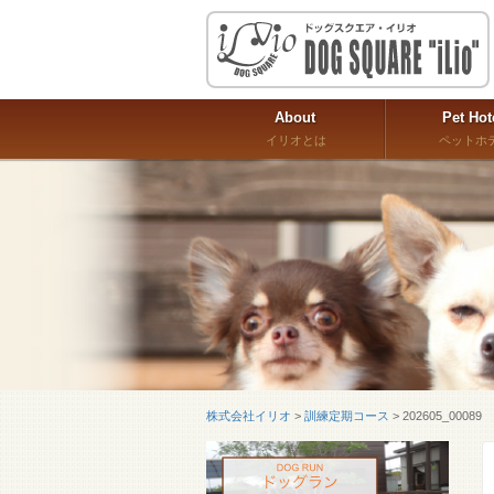
About
Pet Hot
イリオとは
ペットホ
株式会社イリオ
>
訓練定期コース
>
202605_00089