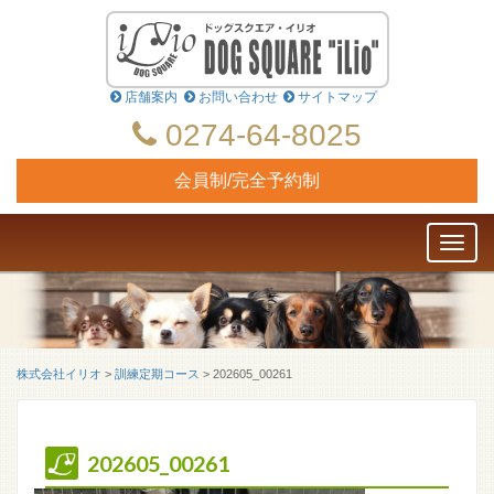
店舗案内
お問い合わせ
サイトマップ
0274-64-8025
会員制/完全予約制
Toggl
naviga
株式会社イリオ
>
訓練定期コース
>
202605_00261
202605_00261