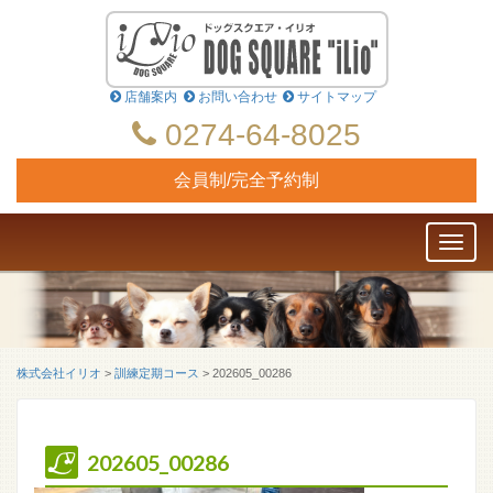
店舗案内
お問い合わせ
サイトマップ
0274-64-8025
会員制/完全予約制
Toggl
naviga
株式会社イリオ
>
訓練定期コース
>
202605_00286
202605_00286