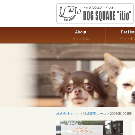
About
Pet Hot
イリオとは
ペットホ
株式会社イリオ
>
訓練定期コース
>
202605_00355