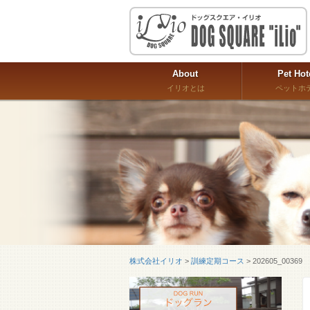
About
Pet Hot
イリオとは
ペットホ
株式会社イリオ
>
訓練定期コース
>
202605_00369