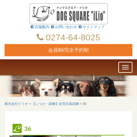
店舗案内
お問い合わせ
サイトマップ
0274-64-8025
会員制/完全予約制
Toggl
naviga
株式会社イリオ
>
【しつけ・訓練】自宅出張訓練
>
36
36