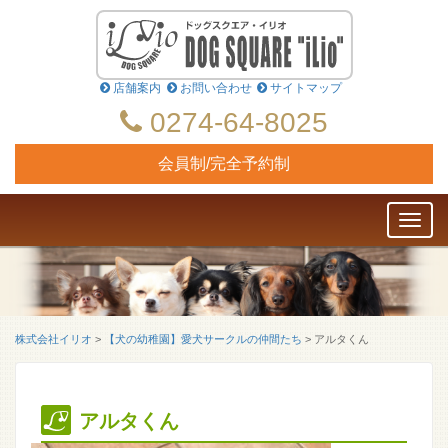
店舗案内
お問い合わせ
サイトマップ
0274-64-8025
会員制/完全予約制
Toggl
naviga
株式会社イリオ
>
【犬の幼稚園】愛犬サークルの仲間たち
>
アルタくん
アルタくん