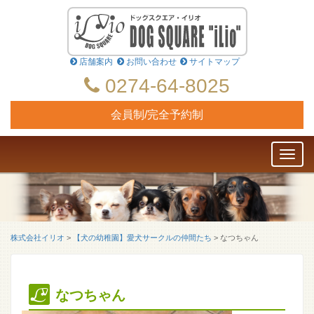
店舗案内
お問い合わせ
サイトマップ
0274-64-8025
会員制/完全予約制
Toggl
naviga
株式会社イリオ
>
【犬の幼稚園】愛犬サークルの仲間たち
>
なつちゃん
なつちゃん