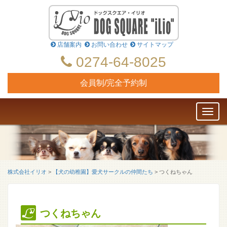
店舗案内
お問い合わせ
サイトマップ
0274-64-8025
会員制/完全予約制
Toggl
naviga
株式会社イリオ
>
【犬の幼稚園】愛犬サークルの仲間たち
>
つくねちゃん
つくねちゃん