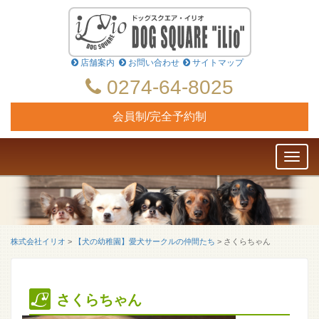
店舗案内
お問い合わせ
サイトマップ
0274-64-8025
会員制/完全予約制
Toggl
naviga
株式会社イリオ
>
【犬の幼稚園】愛犬サークルの仲間たち
>
さくらちゃん
さくらちゃん