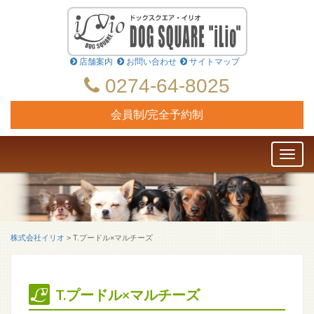
店舗案内
お問い合わせ
サイトマップ
0274-64-8025
会員制/完全予約制
Toggl
naviga
株式会社イリオ
>
T.プードル×マルチーズ
T.プードル×マルチーズ