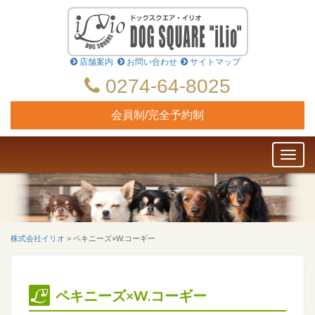
店舗案内
お問い合わせ
サイトマップ
0274-64-8025
会員制/完全予約制
Toggl
naviga
株式会社イリオ
>
ペキニーズ×W.コーギー
ペキニーズ×W.コーギー