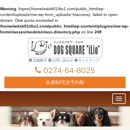
Warning
: fopen(/home/wdxb01/ilio1.com/public_html/wp-
content/uploads/mw-wp-form_uploads/.htaccess): failed to open
stream: Disk quota exceeded in
/home/wdxb01/ilio1.com/public_html/wp-content/plugins/mw-wp-
form/classes/models/class.directory.php
on line
249
店舗案内
お問い合わせ
サイトマップ
0274-64-8025
会員制/完全予約制
Toggl
naviga